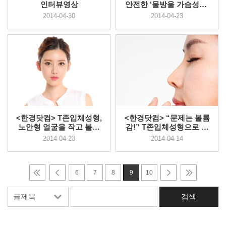
인터뷰영상
안전한 ‘물방울 가슴성형’
마사...
2014-04-30
2014-04-23
<한경닷컴> T존입체성형,
<한경닷컴> “문제는 볼륨
노안형 얼굴을 작고 볼륨
감!” T존입체성형으로 입
있게...
체적 ...
2014-04-23
2014-04-14
6
7
8
9
10