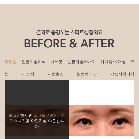
하안검
얼굴지방이식
나노팻
눈밑지방재배치
이마축소/거상
코
눈
리프팅
지방흡입
눈썹하거상
가슴지방이식
로그인
하시면
스타트성형외과의
전후사진
을 확인하실 수 있습니
다.