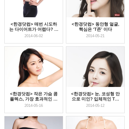
<한경닷컴> 매번 시도하
<한경닷컴> 동안형 얼굴,
는 다이어트가 어렵다? 가
핵심은 ‘T존’ 이다
장 효...
2014-06-02
2014-05-21
<한경닷컴> 작은 가슴 콤
<한경닷컴> 눈, 코성형 만
플렉스, 가장 효과적인 해
으로 미인? 입체적인 T존
결방...
라인...
2014-05-16
2014-05-12