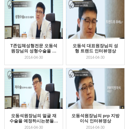
T존입체성형전문 오동석
오동석 대표원장님의 성
원장님의 성형수술을 계
형 트랜드 인터뷰영상
획하신분...
2014-04-30
2014-04-30
오동석원장님의 얼굴 재
오동석원장님의 prp 지방
수술을 예정하시는분들께
이식 인터뷰영상
인터뷰...
2014-04-30
2014-04-30