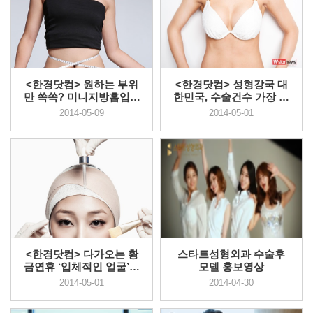
<한경닷컴> 원하는 부위
<한경닷컴> 성형강국 대
만 쏙쏙? 미니지방흡입이
한민국, 수술건수 가장 많
뜬다
이 증...
2014-05-09
2014-05-01
<한경닷컴> 다가오는 황
스타트성형외과 수술후
금연휴 ‘입체적인 얼굴’로
모델 홍보영상
자신...
2014-05-01
2014-04-30