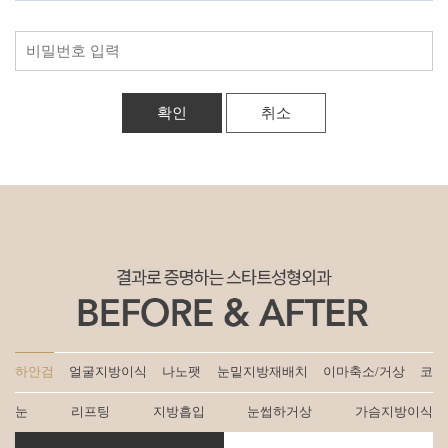
취소
하안검
얼굴지방이식
나노팻
눈밑지방재배치
이마축소/거상
코
눈
리프팅
지방흡입
눈썹하거상
가슴지방이식