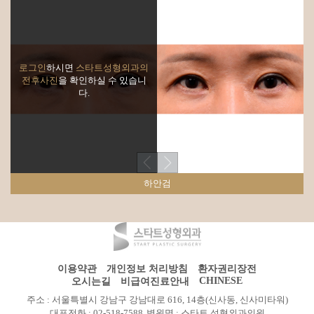
로그인
하시면
스타트성형외과의
전후사진
을 확인하실 수 있습니
다.
하안검
이용약관
개인정보 처리방침
환자권리장전
CHINESE
오시는길
비급여진료안내
주소 : 서울특별시 강남구 강남대로 616, 14층(신사동, 신사미타워)
대표전화 : 02-518-7588
병원명 : 스타트 성형외과의원