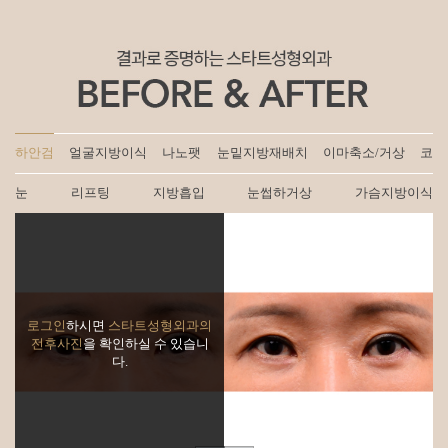
하안검
얼굴지방이식
나노팻
눈밑지방재배치
이마축소/거상
코
눈
리프팅
지방흡입
눈썹하거상
가슴지방이식
로그인
하시면
스타트성형외과의
전후사진
을 확인하실 수 있습니
다.