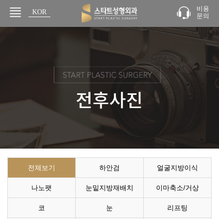
비용
KOR
문의
JPN
전체보기
하안검
얼굴지방이식
나노팻
눈밑지방재배치
이마축소/거상
코
눈
리프팅