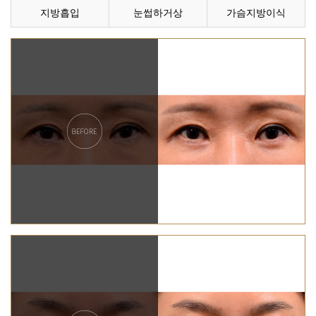
지방흡입
눈썹하거상
가슴지방이식