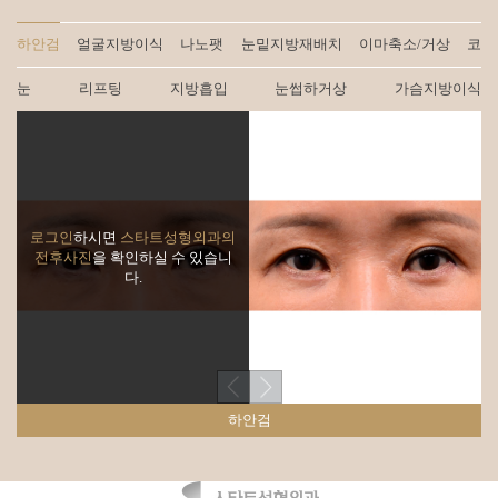
하안검
얼굴지방이식
나노팻
눈밑지방재배치
이마축소/거상
코
눈
리프팅
지방흡입
눈썹하거상
가슴지방이식
로그인
하시면
스타트성형외과의
전후사진
을 확인하실 수 있습니
다.
하안검