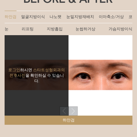
하안검
얼굴지방이식
나노팻
눈밑지방재배치
이마축소/거상
코
눈
리프팅
지방흡입
눈썹하거상
가슴지방이식
로그인
하시면
스타트성형외과의
전후사진
을 확인하실 수 있습니
다.
하안검