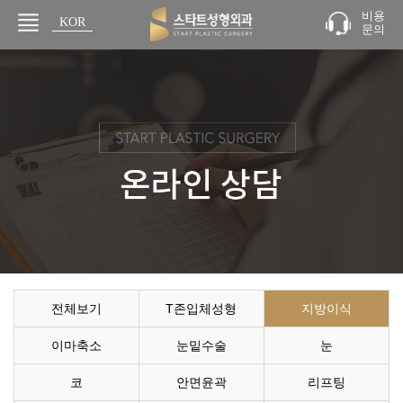
비용
KOR
문의
JPN
전체보기
T존입체성형
지방이식
이마축소
눈밑수술
눈
코
안면윤곽
리프팅