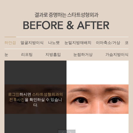
하안검
얼굴지방이식
나노팻
눈밑지방재배치
이마축소/거상
코
눈
리프팅
지방흡입
눈썹하거상
가슴지방이식
로그인
하시면
스타트성형외과의
전후사진
을 확인하실 수 있습니
다.