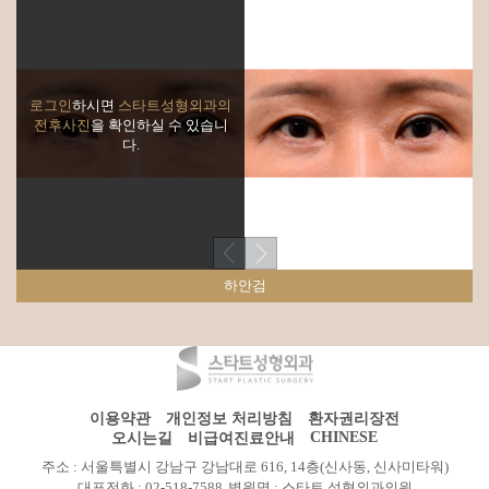
로그인
하시면
스타트성형외과의
전후사진
을 확인하실 수 있습니
다.
하안검
이용약관
개인정보 처리방침
환자권리장전
CHINESE
오시는길
비급여진료안내
주소 : 서울특별시 강남구 강남대로 616, 14층(신사동, 신사미타워)
대표전화 : 02-518-7588
병원명 : 스타트 성형외과의원