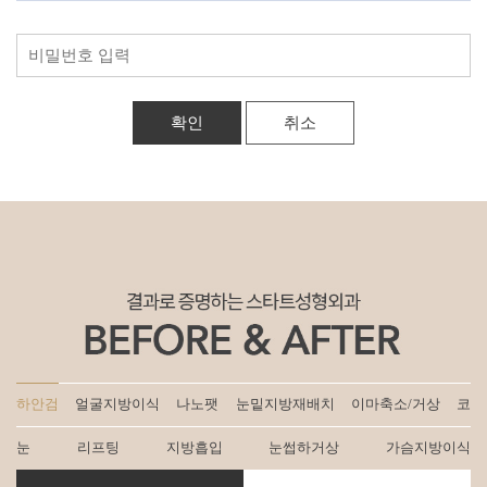
취소
하안검
얼굴지방이식
나노팻
눈밑지방재배치
이마축소/거상
코
눈
리프팅
지방흡입
눈썹하거상
가슴지방이식