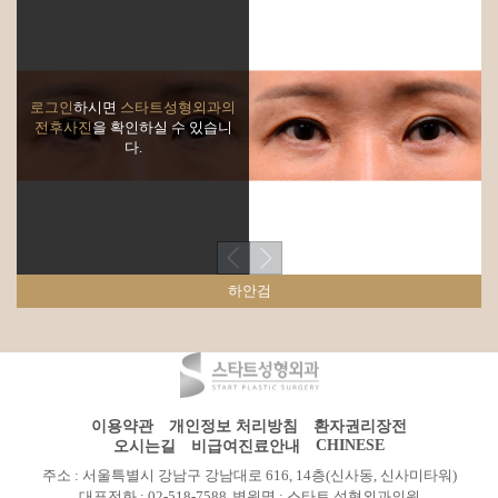
로그인
하시면
스타트성형외과의
전후사진
을 확인하실 수 있습니
다.
하안검
이용약관
개인정보 처리방침
환자권리장전
CHINESE
오시는길
비급여진료안내
주소 : 서울특별시 강남구 강남대로 616, 14층(신사동, 신사미타워)
대표전화 : 02-518-7588
병원명 : 스타트 성형외과의원