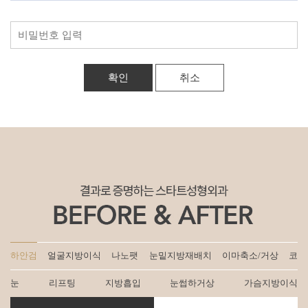
취소
하안검
얼굴지방이식
나노팻
눈밑지방재배치
이마축소/거상
코
눈
리프팅
지방흡입
눈썹하거상
가슴지방이식