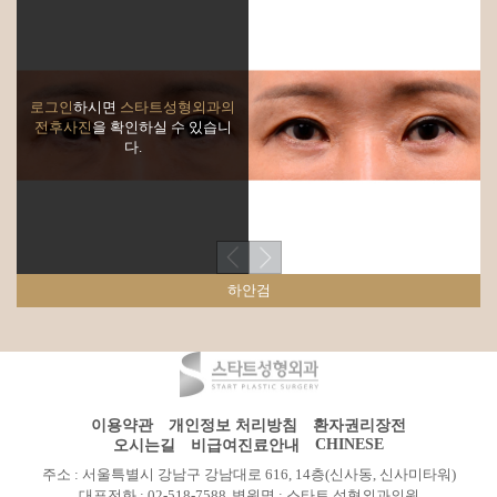
로그인
하시면
스타트성형외과의
전후사진
을 확인하실 수 있습니
다.
하안검
이용약관
개인정보 처리방침
환자권리장전
CHINESE
오시는길
비급여진료안내
주소 : 서울특별시 강남구 강남대로 616, 14층(신사동, 신사미타워)
대표전화 : 02-518-7588
병원명 : 스타트 성형외과의원