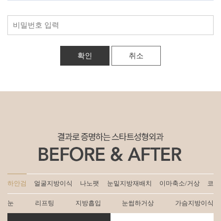
취소
하안검
얼굴지방이식
나노팻
눈밑지방재배치
이마축소/거상
코
눈
리프팅
지방흡입
눈썹하거상
가슴지방이식