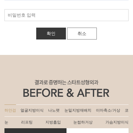
취소
하안검
얼굴지방이식
나노팻
눈밑지방재배치
이마축소/거상
코
눈
리프팅
지방흡입
눈썹하거상
가슴지방이식