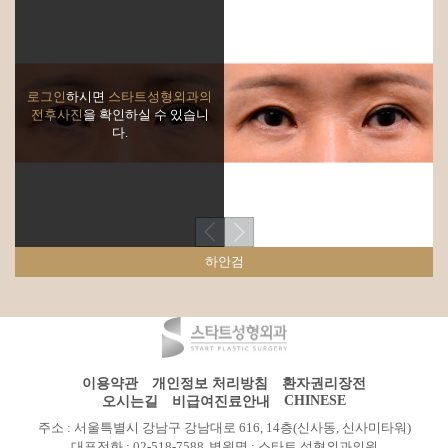
로그인
하시면
스타트성형외과의
전후사진
을 확인하실 수 있습니
다.
하안검
이용약관
개인정보 처리방침
환자권리장전
CHINESE
오시는길
비급여진료안내
주소 : 서울특별시 강남구 강남대로 616, 14층(신사동, 신사미타워)
대표전화 : 02-518-7588
병원명 : 스타트 성형외과의원