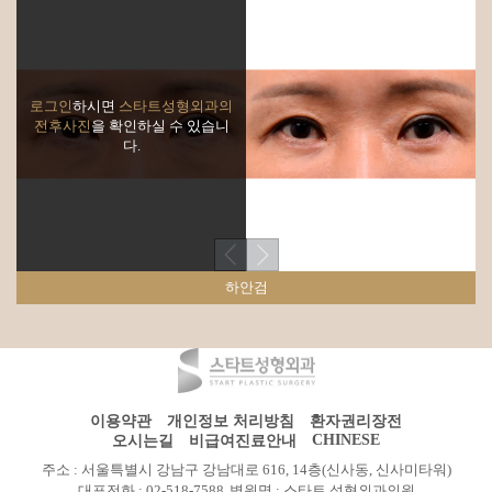
로그인
하시면
스타트성형외과의
전후사진
을 확인하실 수 있습니
다.
하안검
이용약관
개인정보 처리방침
환자권리장전
CHINESE
오시는길
비급여진료안내
주소 : 서울특별시 강남구 강남대로 616, 14층(신사동, 신사미타워)
대표전화 : 02-518-7588
병원명 : 스타트 성형외과의원