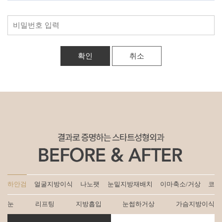
취소
하안검
얼굴지방이식
나노팻
눈밑지방재배치
이마축소/거상
코
눈
리프팅
지방흡입
눈썹하거상
가슴지방이식