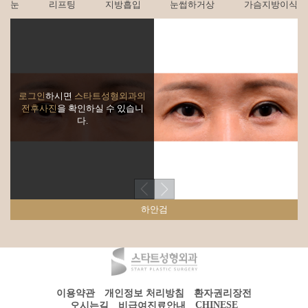
눈
리프팅
지방흡입
눈썹하거상
가슴지방이식
로그인
하시면
스타트성형외과의
전후사진
을 확인하실 수 있습니
다.
하안검
이용약관
개인정보 처리방침
환자권리장전
CHINESE
오시는길
비급여진료안내