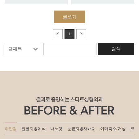
글쓰기
1
하안검
얼굴지방이식
나노팻
눈밑지방재배치
이마축소/거상
코