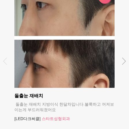
돌출눈 재배치
재배치
돌출눈 재배치 지방이식 한달차입니다.불룩하고 꺼져보
재배치
이는게 부드러워졌어요
[LED
[LED다크써클]
스타트성형외과