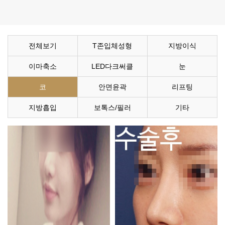
전체보기
T존입체성형
지방이식
이마축소
LED다크써클
눈
코
안면윤곽
리프팅
지방흡입
보톡스/필러
기타