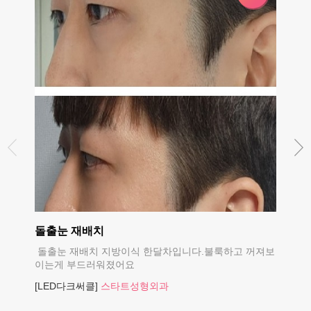
돌출눈 재배치
재배치
돌출눈 재배치 지방이식 한달차입니다.불룩하고 꺼져보
재배치
이는게 부드러워졌어요
[LED
[LED다크써클]
스타트성형외과