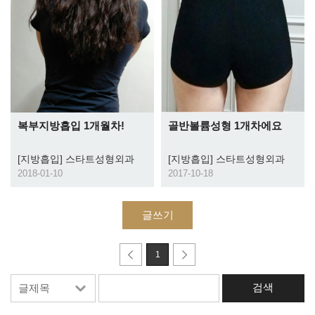
복부지방흡입 1개월차!
골반볼륨성형 1개차에요
[지방흡입]
스타트성형외과
[지방흡입]
스타트성형외과
2018-01-10
2017-10-18
글쓰기
1