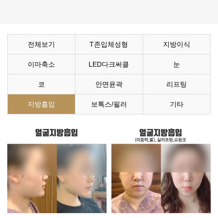
전체보기
T존입체성형
지방이식
이마축소
LED다크써클
눈
코
안면윤곽
리프팅
지방흡입
보톡스/필러
기타