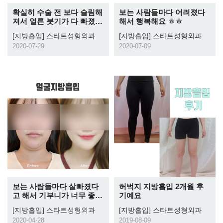
확실히 수술 전 보다 슬림해
보는 사람들마다 어려졌다
져서 얼른 붓기가 다 빠졌으
해서 행복해요 ㅎㅎ
면 좋겠어여 ㅎㅎ
[지방흡입]
스타트성형외과
[지방흡입]
스타트성형외과
2020-07-29
2020-07-09
보는 사람들마다 살빠졌다
허벅지 지방흡입 2개월 후
고 해서 기부니가 너무 좋아
기예요
요~
[지방흡입]
스타트성형외과
[지방흡입]
스타트성형외과
2020-04-28
2019-08-09