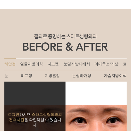
하안검
얼굴지방이식
나노팻
눈밑지방재배치
이마축소/거상
코
눈
리프팅
지방흡입
눈썹하거상
가슴지방이식
로그인
하시면
스타트성형외과의
전후사진
을 확인하실 수 있습니
다.