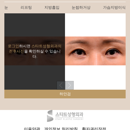
눈
리프팅
지방흡입
눈썹하거상
가슴지방이식
로그인
하시면
스타트성형외과의
전후사진
을 확인하실 수 있습니
다.
하안검
이용약관
개인정보 처리방침
환자권리장전