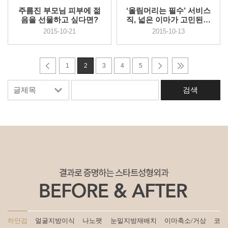
주름진 부모님 피부에 젊
‘올림머리는 필수’ 서비스
음을 선물하고 싶다면?
직, 넓은 이마가 고민된다
면?
2015-10-21
2015-10-13
1
2
3
4
5
하안검
얼굴지방이식
나노팻
눈밑지방재배치
이마축소/거상
코