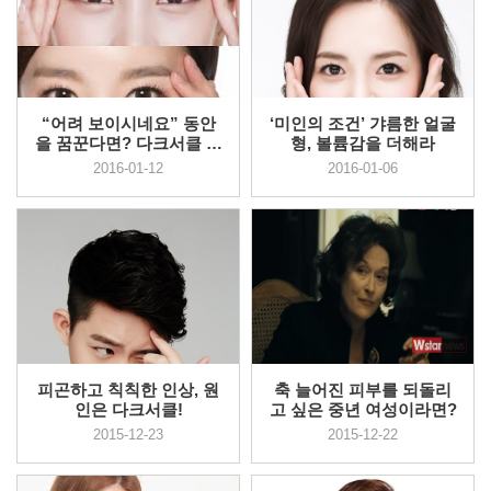
“어려 보이시네요” 동안
‘미인의 조건’ 갸름한 얼굴
을 꿈꾼다면? 다크서클 없
형, 볼륨감을 더해라
이 환...
2016-01-12
2016-01-06
피곤하고 칙칙한 인상, 원
축 늘어진 피부를 되돌리
인은 다크서클!
고 싶은 중년 여성이라면?
2015-12-23
2015-12-22