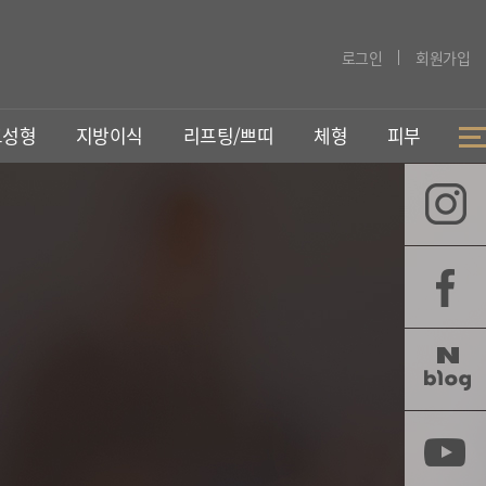
로그인
회원가입
코성형
지방이식
리프팅/쁘띠
체형
피부
지방이식
리프팅/동안
252지방이식
실리프팅
PRP지방이식
벤자민리프팅
가슴지방이식
슈링크리프팅
쁘띠성형