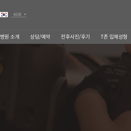
KOR
JPN
병원 소개
상담/예약
전후사진/후기
T존 입체성형
T존 입체성형
눈밑성형
T존 입체성형
LED다크써클
수프(SOOF)하안검