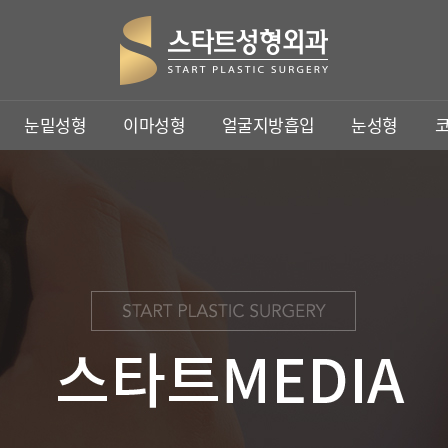
주요메뉴바로가기
본문바로가기
눈밑성형
이마성형
얼굴지방흡입
눈성형
이마성형
눈성형
코성형
이마축소
상안검성형
코성형
이마거상
눈썹하거상술
이마축소거상
쌍꺼풀수술
트임수술
비절개눈매교정
클리어눈매교정
눈재수술