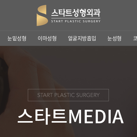
주요메뉴바로가기
본문바로가기
눈밑성형
이마성형
얼굴지방흡입
눈성형
이마성형
눈성형
코성형
이마축소
상안검성형
코성형
이마거상
눈썹하거상술
이마축소거상
쌍꺼풀수술
트임수술
비절개눈매교정
클리어눈매교정
눈재수술