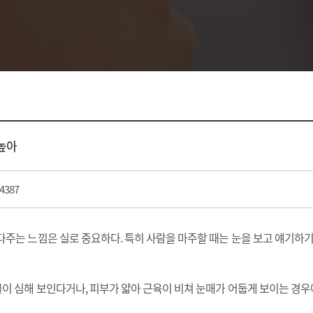
병원 소개
상담/예약
전후사진/
병원 소개
온라인상담
전후사진
의료진소개
수술후기/리얼
료안내/오시는길
스타트MEDI
병원 둘러보기
스타트STA
높아
공지사항
4387
주는 느낌은 실로 중요하다. 특히 사람을 마주할 때는 눈을 보고 얘기하
이 심해 보인다거나, 피부가 얇아 근육이 비쳐 눈매가 어둡게 보이는 경