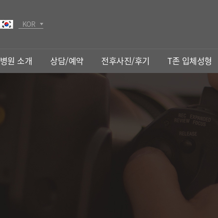
KOR
JPN
병원 소개
상담/예약
전후사진/후기
T존 입체성형
T존 입체성형
눈밑성형
T존 입체성형
LED다크써클
수프(SOOF)하안검