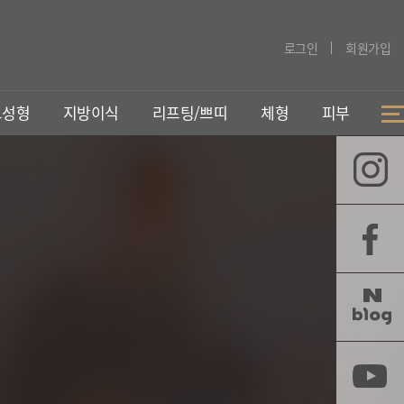
로그인
회원가입
코성형
지방이식
리프팅/쁘띠
체형
피부
지방이식
리프팅/동안
252지방이식
실리프팅
PRP지방이식
벤자민리프팅
가슴지방이식
슈링크리프팅
쁘띠성형