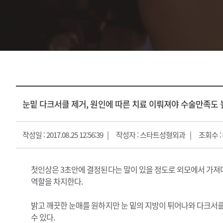
지방흡입
피부
얼굴지방흡입
피부과
바디지방흡입/골반지방이식
피부관리프로그램
진
눈밑 다크서클 제거, 원인에 따른 치료 이뤄져야 수술만족도 
작성일 : 2017.08.25 12:56:39
작성자 : 스타트성형외과
조회수 : 
첫인상은 3초안에 결정된다는 말이 있을 정도로 외모에서 가져다
역할을 차지한다.
밝고 깨끗한 눈매를 원하지만 눈 밑의 지방이 튀어나와 다크서클
수 있다.