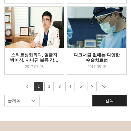
스타트성형외과, 얼굴지
다크서클 없애는 다양한
방이식, 지나친 볼륨 강조
수술치료법
보다이...
2017-07-05
2017-05-19
1
2
3
4
5