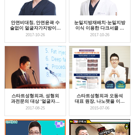
안면비대칭, 안면윤곽 수
눈밑지방재배치·눈밑지방
술없이 얼굴자가지방이식
이식 이용한 다크서클 교
통해 ...
정, 알...
2017-10-26
2017-10-26
스타트성형외과, 성형외
스타트성형외과 오동석
과전문의 대상 ‘얼굴자가
대표 원장, 나노팻을 이용
지방이...
한 눈...
2017-08-25
2015-07-06