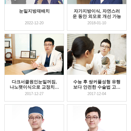
눈밑지방재배치
자가지방이식, 자연스러
운 동안 외모로 개선 가능
2022-12-20
2018-01-10
다크서클원인눈밑꺼짐,
수능 후 쌍커풀성형 유행
나노팻이식으로 교정치료
보다 안전한 수술법 고려
가능
해야
2017-12-27
2017-12-04