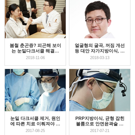
봄철 춘곤증? 피곤해 보이
얼굴형의 굴곡, 꺼짐 개선
는 눈밑다크서클 해결방
등 대안 자가지방이식, 효
안
과 ...
2018-11-06
2018-03-13
눈밑 다크서클 제거, 원인
PRP지방이식, 균형 잡힌
에 따른 치료 이뤄져야 수
볼륨으로 안면윤곽술 효
술만...
과 가능해
2017-08-25
2017-07-21