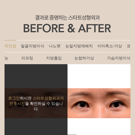
하안검
얼굴지방이식
나노팻
눈밑지방재배치
이마축소/거상
코
눈
리프팅
지방흡입
눈썹하거상
가슴지방이식
로그인
하시면
스타트성형외과의
전후사진
을 확인하실 수 있습니
다.