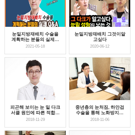
눈밑지방재배치 수술을
눈밑지방재배치 그것이알
계획하는 분들의 실제질
고싶다
문&답변!
2021-05-18
2020-06-12
피곤해 보이는 눈 밑 다크
중년층의 눈처짐, 하안검
서클 원인에 따른 적합한
수술을 통해 노화방지효
수술...
과 기...
2018-11-29
2018-11-06