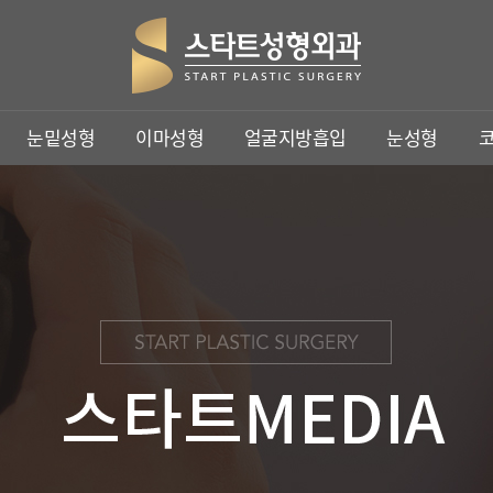
주요메뉴바로가기
본문바로가기
눈밑성형
이마성형
얼굴지방흡입
눈성형
이마성형
눈성형
코성형
이마축소
상안검성형
코성형
이마거상
눈썹하거상술
이마축소거상
쌍꺼풀수술
트임수술
비절개눈매교정
클리어눈매교정
눈재수술