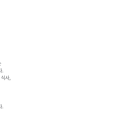
는
.
 식사,
.