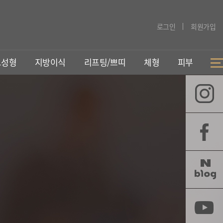
로그인
회원가입
코성형
지방이식
리프팅/쁘띠
체형
피부
지방이식
리프팅/동안
252지방이식
실리프팅
PRP지방이식
벤자민리프팅
가슴지방이식
슈링크리프팅
쁘띠성형