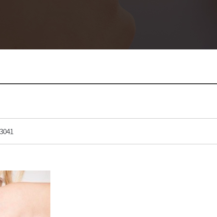
병원 소개
상담/예약
전후사진/
병원 소개
온라인상담
전후사진
의료진소개
수술후기/리얼
료안내/오시는길
스타트MEDI
병원 둘러보기
스타트STA
공지사항
3041