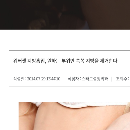
지방흡입
피부
얼굴지방흡입
피부과
바디지방흡입/골반지방이식
피부관리프로그램
진
워터젯 지방흡입, 원하는 부위만 쏙쏙 지방을 제거한다
작성일 : 2014.07.29 13:44:10
작성자 : 스타트성형외과
조회수 : 