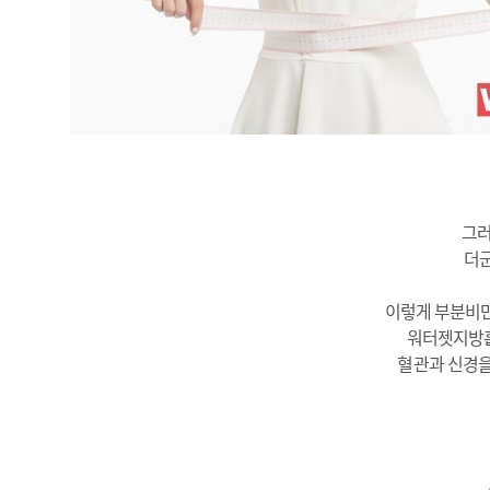
그러
더군
이렇게 부분비만
워터젯지방흡
혈관과 신경을