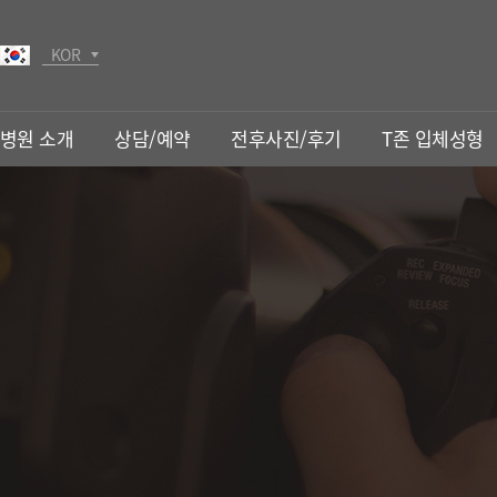
KOR
JPN
병원 소개
상담/예약
전후사진/후기
T존 입체성형
T존 입체성형
눈밑성형
T존 입체성형
LED다크써클
수프(SOOF)하안검