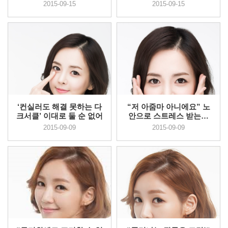
다면?
하려면?
2015-09-15
2015-09-15
‘컨실러도 해결 못하는 다
“저 아줌마 아니에요” 노
크서클’ 이대로 둘 순 없어
안으로 스트레스 받는다
면?
2015-09-09
2015-09-09