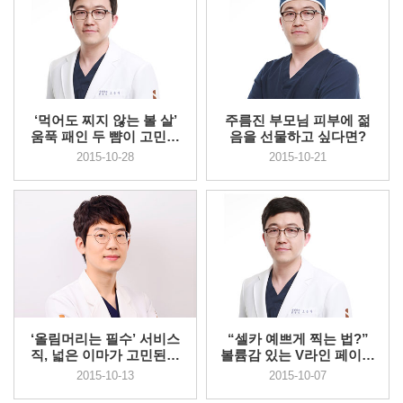
‘먹어도 찌지 않는 볼 살’
주름진 부모님 피부에 젊
움푹 패인 두 뺨이 고민이
음을 선물하고 싶다면?
라면?
2015-10-28
2015-10-21
‘올림머리는 필수’ 서비스
“셀카 예쁘게 찍는 법?”
직, 넓은 이마가 고민된다
볼륨감 있는 V라인 페이스
면?
가 관건
2015-10-13
2015-10-07