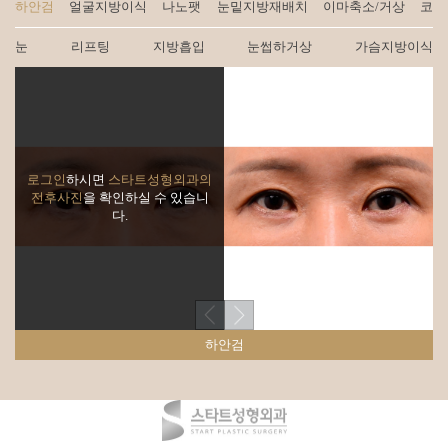
하안검
얼굴지방이식
나노팻
눈밑지방재배치
이마축소/거상
코
눈
리프팅
지방흡입
눈썹하거상
가슴지방이식
로그인
하시면
스타트성형외과의
전후사진
을 확인하실 수 있습니
다.
하안검