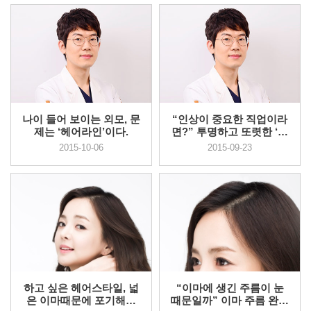
나이 들어 보이는 외모, 문
“인상이 중요한 직업이라
제는 ‘헤어라인’이다.
면?” 투명하고 또렷한 ‘눈
매’가...
2015-10-06
2015-09-23
하고 싶은 헤어스타일, 넓
“이마에 생긴 주름이 눈
은 이마때문에 포기해왔
때문일까” 이마 주름 완화