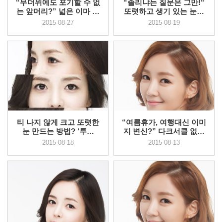
“무더위에도 포기할 수 없
“졸리냐는 질문은 그만!“
는 앞머리?” 넓은 이마 콤
또렷하고 생기 있는 눈매
플렉...
만들기
2015-08-27
2015-08-19
티 나지 않게 크고 또렷한
“여름휴가, 여행대신 이미
눈 만드는 방법? ‘투명
지 변신?” 다크서클 없이
함’을 ...
환한...
2015-08-18
2015-08-13