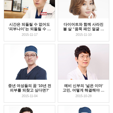
시간은 되돌릴 수 없어도
다이어트와 함께 사라진
‘피부나이’는 되돌릴 수 있
볼 살 “움푹 패인 얼굴 어
다
떡하...
2015-11-17
2015-11-10
중년 여성들의 꿈 ‘10년 전
예비 신부의 ‘넓은 이마’
피부를 되찾고 싶다면?’
고민, 어떻게 해결해야 할
까??
2015-11-04
2015-10-28